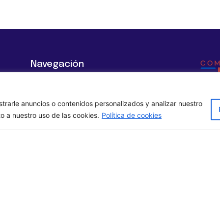
Navegación
Inicio
Polí
Pol
rarle anuncios o contenidos personalizados y analizar nuestro
Servicios
to a nuestro uso de las cookies.
Política de cookies
Avi
Empresas
Pol
Blog
Financiado por la Unión E
embargo, los puntos de v