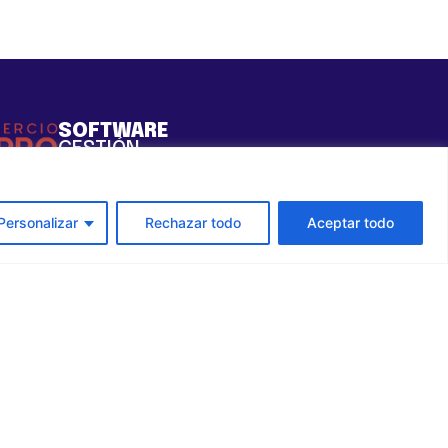
SOFTWARE
GESTIÓN
ticas
ítica de privacidad
Personalizar
Rechazar todo
Aceptar todo
so legal
ítica de Cookies
uropea – NextGenerationEU. Sin
ista y las opiniones expresadas